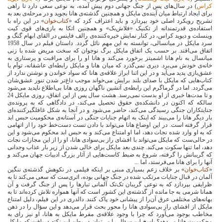
کراس
) در سا‌ل‌های پس از جنگ جهانی دوم پیش آمده، به نوعی سعی دارد تا راهی
برای ایجاد ارتباط میان آینده‌ی مایکل و همچنین گذشته‌ی هانا بجوید و در مرحله‌ی بعد به
تشریح رویکرد اصلی خود بپردازد و باید اعتراف کرد که «
کتاب‌خوان
» در این راه با
استفاده‌ی قدرتمندانه از تکنیک «فلاش‌بک» و همچنین اتکا به بازی‌های قوی کیت
وینسلت و دیوید کراس، در کنار نمایش خیره‌کننده‌ی رالف فاینس در القای ابهام گنگ و
سرد مایکل در میانسالی، توانسته به این مهم نائل گردد. داستان فیلم در سال 1958
اتفاق می‌افتد. بر حسب یک اتفاق مایکل برگ نوجوان که سخت مریض شده با زنی
میانسال به نام هانا اشمیتز برخورد می‌کند و هانا او را برای مراقبت و پرستاری به
خانه‌ی خودش می‌برد. دیری نمی‌گذرد که میان هانا و مایکل رابطه‌ای عاشقانه، توأم با
عشق‌بازی پدید می‌آید و در این اثنا ابراز علاقه‌ی هانا که سواد خواندن و نوشتن ندارد از
کتاب‌هایی که مایکل با صدای بلند برایش می‌خواند موجب داغ‌تر شدن تنور عشق‌شان
می‌گردد. اما در گرماگرم این رابطه‌ی آتشین ناگهان روزی هانا بی‌اطلاع ناپدید می‌شود
و تا مدت‌ها خبری از او بدست نمی‌رسد. هشت سال پس از این اتفاق، روزی مایکل 24
سالکه که اکنون در دانشکده‌ی حقوق تحصیل می‌کند، در دادگاهی که به پرونده‌ی
جنایتکاران جنگی رسیدگی می‌کند، حاضر می‌شود و در آنجا به شکل غافلگیرکننده‌ای
بار دیگر هانا را می‌بیند که اینک به اتهام جنایات جنگی در آستانه‌ی محکومیت حبس ابد
قرار گرفته است. در این اوضاع هانا می‌تواند با دادن تست دست‌خط خود را از اتهامی
که به او وارد شده نجات دهد، اما او امتناع می‌کند و به حبس ابد محکوم می‌شود و این
در حالی‌ست که مایکل می‌تواند با افشای راز بی‌سوادی هانا، او را از این مجازات نجات
دهد، اما تنها سکوت می‌کند. چندی بعد مایکل برای خالی شدن از زیر بار عذاب وجدانی
که گریبانش را گرفته، شروع به ضبط کاست‌هایی از آثار بزرگ ادبیات جهان می‌کند و
آنها را برای هانا می‌فرستد، اما ...
«
کتاب‌خوان
» بر خلاف زعم بسیاری مبنی بر اینکه فیلمی در نکوهش گذشته‌ی ننگین
آلمان در قبال جنایات مرتکب شده در جنگ جهانی بوده، اثری‌ست که سعی می‌کند تا به
ظرایفی بپردازد که به نوعی گریبان تک‌تک آلمانی‌ تبارها را پس از جنگ گرفت و آن
همانا شرمی به جا مانده از گذشته‌ی این کشور است که آنها همواره تلاش کرده‌اند تا به
بهانه‌های مختلفی عرق آن‌را از پیشانی خود پاک کنند. دالدری در این فیلم، دلیل امتناع
مایکل از افشای راز بی‌سوادی هانا را محور بحث قرار می‌دهد و این سؤال را در ذهن
مخاطب بوجود می‌آورد که چرا با وجود علاقه‌ی مفرط مایکل به هانا، او نیز رای به
محکومیت هانا می‌دهد؟ پاسخ این سؤال را می‌توان در بطن این نکته دریافت که مایکل