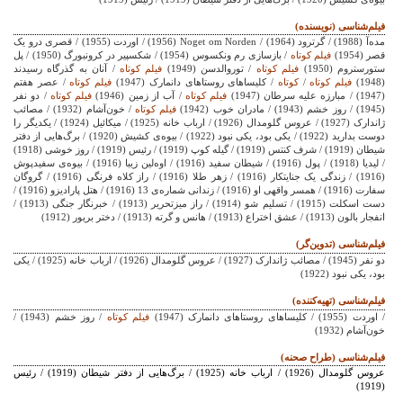
فیلم‌شناسی (نویسنده)
مده‌آ (1988) / گرترود (1964) /
Noget om Norden
(1956) / اوردت (1955) / قصری درو یک
قصر (1954)
فیلم کوتاه
/ بازسازی رم ونکسوس (1954) / شکسپیر در کرونبورگ (1950) / پل
ستورستروم (1950)
فیلم کوتاه
/ توروالدسن (1949)
فیلم کوتاه
/ آنان به گذرگاه رسیدند
(1948)
فیلم کوتاه
/
کوتاه
/ کلیساهای روستاهای دانمارک (1947)
فیلم کوتاه
/ عصر هفتم
(1947) / مبارزه علیه سرطان (1947)
فیلم کوتاه
/ آب از زمین (1946)
فیلم کوتاه
/ دو نفر
(1945) / روز خشم (1943) / مادران خوب (1942)
فیلم کوتاه
/ خون‌آشام (1932) / مصائب
ژاندارک (1927) / عروس گلومدال (1926) / ارباب خانه (1925) / میکائیل (1924) / یکدیگر را
دوست بدارید (1922) / یکی بود، یکی نبود (1922) / بیوه‌ی کشیش (1920) / برگ‌هایی از دفتر
شیطان (1919) / شرف کنتس (1919) / گیله کوپ (1919) / رئیس (1919) / روز خوشی (1918)
/ لیدیا (1918) / پول (1916) / شیطان سفید (1916) / اوه‌لین زیبا (1916) / بیوه‌ی سفیدپوش
(1916) / زندگی یک جنایتکار (1916) / زهر طلا (1916) / راز کلاه فرنگی (1916) / گروگان
سفارت (1916) / همسر واقهی او (1916) / زندانی شماره‌ی 13 (1916) / هتل پارادیزو (1916) /
دست اسکلت (1915) / تسلیم شو (1914) / راز میزتحریر (1913) / خبرنگار جنگی (1913) /
انفجار بالون (1913) / عشق اختراع (1913) / هانس و گرته (1913) / دختر بریور (1912)
فیلم‌شناسی (تدوین‌گر)
دو نفر (1945) / مصائب ژاندارک (1927) / عروس گلومدال (1926) / ارباب خانه (1925) / یکی
بود، یکی نبود (1922)
فیلم‌شناسی (تهیه‌کننده)
/ اوردت (1955) / کلیساهای روستاهای دانمارک (1947)
فیلم کوتاه
/ روز خشم (1943) /
خون‌آشام (1932)
فیلم‌شناسی (طراح صحنه)
عروس گلومدال (1926) / ارباب خانه (1925) / برگ‌هایی از دفتر شیطان (1919) / رئیس
(1919)