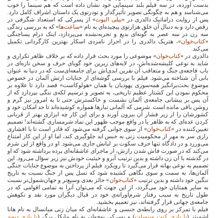
بدست آورده، در سه فیلم بلند سینمایی خود نشان داده است که هم سینما را خوب
می‌شناسد و هم به چگونگی تصویر تأثیرگذار و تودرتوی یک داستان اشراف کامل دارد.
پس از روایت دراماتیک دالدری در «
بیلی الیوت
» از پسرکی که استعداد شگرفی در
رقص دارد و به دنبال آن خلق هزارتوی پیچیده‌ای به نام «
ساعت‌ها
» که به بررسی زندگی
سه زن در سه عصر به گونه‌ای بدیع و تجربه‌نشده می‌پردازد، اینک درام پساجنگی
«
کتاب‌خوان
»، هتریک دالدری را در احراز نامزدی اسکار بهترین کارگردانی تکمیل
می‌کند.
دالدری در «
کتاب‌خوان
» موضوعی را مورد بحث قرار داده که بر خلاف ظاهر تکراری و
شاید به نوعی کلیشه‌شده‌اش، در لایه‌های زیرین خود گویای حرف و سخن تازه‌ای در
باب فاجعه‌ی جنگ و متعاقب آن نفرین ابدی‌اش برای جامعه‌ای‌ست که در دنیا به عنوان
بانی آن شناخته می‌شود. فیلم با بررسی گوشه‌ای از جنایات ارتش آلمان در خصوص
موضوع بحث‌برانگیز همه‌سوزی یهودیان یا همان «هولوکاست» قصد دارد تا علاوه بر
محکوم نمودن این کشتار عظیم تاریخی، به تصویر و ترسیم لکه‌ی ننگی بپردازد که از
آن پس بر پیشانی جامعه‌ی آلمان نشست و خاکسترش حتی تا به امروز نیز گرم و
روشن باقی مانده است. شرمی که آلمانی تبارها همواره کوشیده‌اند تا حد امکان خود و
کشورشان را از زیر فشار آن بیرون آورند و برای این کار چه ابزاری بهتر از قربانی
کردن عده‌ای که به ظاهر یا در واقع موجب ظهور این نماد شرمساری گشته‌اند! تصمیم
تعیین‌کننده در «
کتاب‌خوان
» از سوی جوانی گرفته می‌شود که قادر است تا با افشاری
رازی سر به مهر از محکومیت زنی به حبس ابد جلوگیری کند، اما او از این کار امتناع
می‌ورزد و در دادگاه تنها حرف سکوت بر لبانش جاری می‌شود. او در واقع از این شرم
می‌کند که در صورت فاش شدن رازش، از ماجرای عاشقانه‌ای پرده برداشته شود که او
در گذشته با آن زن داشته و بدین ترتیب آبرو و حیثیت خودش نیز زیر سؤال می‌رود. این
تصمیم به نوعی بهانه‌ قرار می‌گیرد تا رویکرد فیلم از پرداختن به موضوع جنایات جنگی
آلمان‌ها، به سمت و سوی نگاهی کشیده شود که نسل پس از جنگ نسبت به تاریخ
ننگین خود داشته و بدین ترتیب «
کتاب‌خوان
» حائز بعدی وسیع‌تر و جهان‌شمول‌تر نسبت
به سایر همتایان خود می‌گردد، از این جهت که می‌توان آنرا به تمامی اقوامی که در
طول تاریخ به سبب رفتار شرم‌آورانه‌ی خود در قبال دیگران مورد نقد و نکوهش
جامعه‌ی جهانی قرار گرفته‌اند، نیز تعمیم بخشید.
فیلم با تمرکز بر روی رابطه‌ی جنسی و عاشقانه‌‌ای که میان زنی میانسال به نام هانا
اشمیتز (
با بازی کیت وینسلت
) و پسرکی نوجوان به نام مایکل برگ (
با بازی دیوید