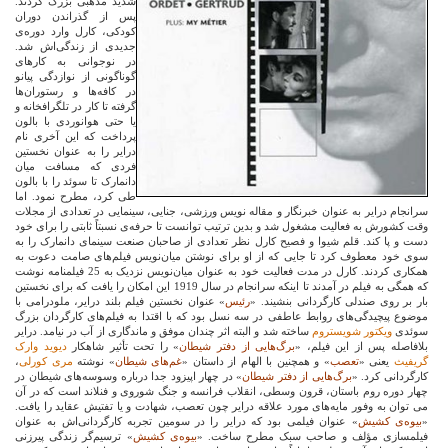
شدید مذهبی بزرگ کردند.
پس از گذراندن دوران
کودکی، کارل وارد دوره‌ی
جدیدی از زندگی‌اش شد.
در نوجوانی به کارهای
گوناگونی از نوازدگی پیانو
در کافه‌ها و رستوران‌ها
گرفته تا کار در تلگرافخانه و
یا حتی هوانوردی با بالون
پرداخت که این آخری نام
درایر را به عنوان نخستین
فردی که مسافت میان
دانمارک تا سوئد را با بالون
طی کرد، مطرح نمود. اما
سرانجام درایر به عنوان خبرنگار و مقاله نویس ورزشی، جنایی، سینمایی در تعدادی از مجلات
وقت کشورش به فعالیت مشغول شد و بدین ترتیب توانست تا حرفه‌ی نسبتاً ثابتی را برای خود
دست و پا کند. قلم شیوا و فصیح کارل نظر تعدادی از صاحبان صنعت سینمای دانمارک را به
سوی خود معطوف کرد تا جایی که از او برای نوشتن میان‌نویس فیلم‌های صامت دعوت به
همکاری کردند. کارل در مدت فعالیت خود به عنوان میان‌نویس نزدیک به 25 فیلمنامه نوشت
که همگی به فیلم در‌ آمدند تا اینکه سرانجام در سال 1919 این امکان را یافت که برای نخستین
بار بر روی صندلی کارگردانی بنشیند. «
رئیس
» عنوان نخستین فیلم بلند درایر، ملودرامی با
موضوع پیچیدگی‌های روابط عاطفی در سه نسل بود که با اقتدا به فیلم‌های کارگردان بزرگ
سوئدی
ویکتور شویستروم
ساخته شد و البته اثر چندان موفق و ماندگاری از آب در نیامد. درایر
بلافاصله پس از این فیلم، «
برگ‌هایی از دفتر شیطان
» را تحت تأثیر شاهکار
دیوید وارک
گریفیث
یعنی «
تعصب
» و همچنین با الهام از داستان «
غم‌های شیطان
» نوشته
مری کورلی
،
کارگردانی کرد. «
برگ‌هایی از دفتر شیطان
» در چهار اپیزود جدا درباره وسوسه‌های شیطان در
چهار دوره روم باستان، قرون وسطی، انقلاب فرانسه و جنگ شوروی و فنلاند است که در آن
می توان به وفور مایه‌های مورد علاقه درایر چون تعصب، شهادت و یا تفتیش عقاید را یافت.
«
بیوه‌ی کشیش
» عنوان فیلمی بود که درایر را در سومین تجربه کارگردانی‌اش به عنوان
فیلمسازی مؤلف و صاحب سبک مطرح ساخت. «
بیوه‌ی کشیش
» ترسیم‌گر زندگی پیرزنی