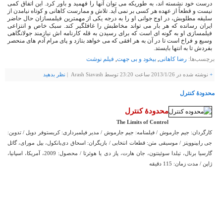
درست خود نشسته اند، به طوریکه می توان آنها را فهمید و باور کرد. این اتفاق کمی
نیست و قطعاً از عهده هر کسی بر نمی آید. تلاش و ممارست کاهانی و کوتاه نیامدن از
سلیقه مطلوبش، در اوج جوانی او را به درجه یکی از مهمترین فیلمسازان حال حاضر
ایران رسانده که هر بار می تواند مخاطبش را غافلگیر کند. سبک خاص و انتزاعی
فیلمسازی او به گونه ای است که برای رسیدن به قله کارنامه اش نیازمند جولانگاهی
وسیع و فراخ است تا در آن به هر افقی که می خواهد بتازد و پای مرام آدم های منحصر
بفردش تا به انتها بایستد.
برچسب‌ها:
رضا کاهانی
,
بیخود و بی جهت
,
فیلم نوشت
+
نوشته شده در
2013/1/26
ساعت 23:20 توسط Arash Siavash |
نظر بدهيد
محدودۀ کنترل
محدودۀ کنترل
The Limits of Control
کارگردان: جیم جارموش / فیلمنامه: جیم جارموش / مدیر فیلمبرداری: کریستوفر دویل / تدوین:
جی رابینوویتز / موسیقی متن: قطعات انتخابی / بازیگران: اسحاق دی‌بانکول، بیل مورای، گائل
گارسیا برنال، تیلدا سوئینتون، جان هارت، پاز دی یا هوئرتا / محصول: 2009، آمریکا، اسپانیا،
ژاپن / مدت زمان: 115 دقیقه