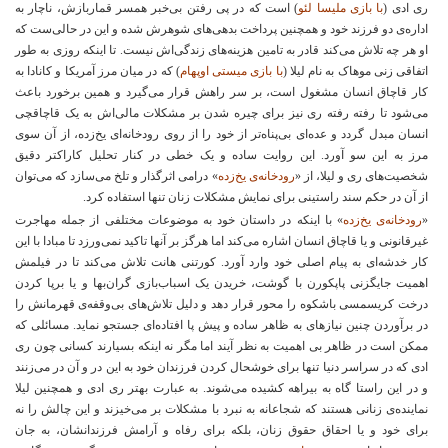
ری ادی (
با
بازی ملیسا لئو
) است که در پی رفتن بی‌خبر همسر قماربازش، ناچار به
اداره‌ی دو فرزند خود و همچنین پرداخت بدهی‌های شوهرش شده و این در حالی‌ست که
او هر چه تلاش می‌کند قادر به تامین هزینه‌های زندگی‌اش نیست. تا اینکه روزی به طور
اتفاقی زنی موهاک به نام لیلا (
با بازی میستی
اوپهام
) که در میان مرز آمریکا و کانادا به
کار قاچاق انسان مشغول است، بر سر راهش قرار می‌گیرد و همین برخورد باعث
می‌شود تا رفته رفته ری نیز برای چیره شدن بر مشکلات مالی‌اش به یک قاچاقچی
انسان مبدل گردد و عده‌ای بی‌پناه‌تر از خود را از روی رودخانه‌ای یخ‌زده، از آن سوی
مرز به این سو ‌آورد. این روایت ساده و یک خطی در کنار تحلیل کاراکتر دقیق
شخصیت‌های ری و لیلا، از «
رودخانه‌ی یخ‌زده
» درامی اثرگذار و تلخ می‌سازد که می‌توان
از آن در حکم سند راستینی برای نمایش مشکلات زنان تنها استفاده کرد.
«
رودخانه‌ی یخ‌زده
» با اینکه در داستان خود به موضوعات مختلفی از جمله مهاجرت
غیرقانونی و یا قاچاق انسان اشاره می‌کند اما هرگز بر آنها تاکید نمی‌ورزد تا مبادا با این
کار خدشه‌ای به پیام اصلی خود وارد آورد. کورتنی هانت تلاش می‌کند تا در فیلمش
اهمیت جایگزنی پاپکورن با گوشت، خریدن یک اسباب‌بازی گران‌بها و یا برپا کردن
درخت کریسمسی باشکوه را محور قرار دهد و دلیل تلاش‌های بی‌وقفه‌ی قهرمانش را
در برآوردن چنین نیازهای به ظاهر ساده و پیش پا افتاده‌ای جستجو نماید. مسائلی که
ممکن است در ظاهر بی اهمیت به نظر آیند اما مگر نه اینکه بسیارند کسانی چون ری
ادی که در سراسر دنیا تنها برای خوشحال کردن فرزندان خود به این در و آن در می‌زنند
و در این راستا گاه به بیراهه کشیده می‌شوند. به عبارت بهتر ری ادی و همچنین لیلا
نماینده‌ی زنانی هستند که شجاعانه به نبرد با مشکلات بر می‌خیزند و این چالش را نه
برای خود و یا احقاق حقوق زنان، بلکه برای رفاه و آرامش فرزندانشان، به جان