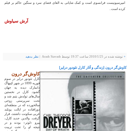
امپرسیونیست فرانسوی است و کمک شایانی به القای فضای سرد و سنگین حاکم بر فیلم
کرده است..
آرش سیاوش
+
نوشته شده در
2010/1/25
ساعت 19:37 توسط Arash Siavash |
نظر بدهيد
کاوش‌گر درون [زندگی و آثار کارل تئودور درایر]
کاوش‌گر درون
کارل تئودور درایر در سوم
فوریه 1899 در شهر کپنهاگ
دانمارک دیده به جهان
گشود. کارل در نخستین
سال‌های تولدش یتیم شد و
تحت سرپرستی زوجی
سالخورده که در منطقه‌ای
دورافتاده در ایالت یوتلند
غربی سکونت داشتند، قرار
گرفت. والدین جدید کارل،
پیرو «لوتر» بودند و در
نتیجه او را تحت تربیت