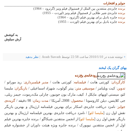
جوایز و افتخارات
برنده
جایزه‌ی منتقدین بین الملل از فستیوال فیلم ونیز (گرترود – 1964)
برنده
جایزه‌ی شیر طلایی از فستیوال فیلم ونیز (اوردت – 1955)
برنده
جایزه بادیل برای بهترین فیلم (گرترود – 1964)
برنده
جایزه بادیل برای بهترین فیلم (اوردت – 1955)
به کوشش
آرش سیاوش
+
نوشته شده در
2010/1/10
ساعت 22:58 توسط Arash Siavash |
نظر بدهيد
بهای گران یک لبخند
رودخانه‌ی یخ‌زده
کارگردان
: کورتنی هانت /
فیلمنامه
: کورتنی هانت /
مدیر فیلمبرداری
: رید مورانو /
تدوین
: کیت ویلیامز /
موسیقی
متن
: پیتر گولوب، شهزاد اسماعیلی /
بازیگران
: ملیسا
لئو، میستی اوپهام، مایکل ا. کیف، مارک بون جونیور، چارلی مک‌درموت، جیمز ریلی،
جی کلایتس، دیلن کاروسونا /
محصول
: 2008، آمریکا /
مدت زمان
: 98 دقیقه /
گزیده‌ی
جوایز
: نامزد دریافت جایزه‌ی اسکار برای بهترین فیلمنامه ارژینال و بهترین بازیگر
نقش اول زن [
ملیسا لئو
] / نامزد دریافت جایزه‌ی بهترین فیلمنامه ارژینال و بهترین
بازیگر نقش اول زن [
ملیسا لئو
] از انجمن منتقدین شیکاگو / برنده جایزه بهترین فیلم
اول از انجمن منتقدین نیویورک / برنده جایزه ویژه هیئت داوران از جشنواره فیلم