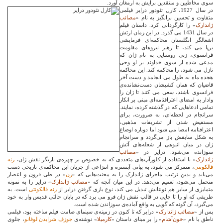
سوی مخاطبین و منتقدین برایش به ارمغان آورد.
در سال 1927، کارل تئودور درایر فیلمی
متفاوت و تحسین برانگیز به نام «
مصائب
ژاندارک
» را کارگردانی کرد. داستان فیلم
در سال 1431 می گذرد. در این زمان ارتش
اشغالگر انگلستان محاکمه‌ای فرمایشی
برپا می کند، تا رهبر نیروهای مقاومت
فرانسوی، زنی روستایی به نام ژان که
مدعی شده از سوی خداوند بر او وحی
نازل می شود، را محاکمه کند. این محاکمه
هجده ماه به طول می انجامد و دست آخر
قاضیان که همان کشیشان دست‌نشانده‌ی
فرانسوی باشند، سعی می‌ کنند تا ژان را
وادار به امضای اعترافنامه‌ای مبنی بر انکار
تمامی ادعاهایی که در گذشته کرده، نمایند.
سرانجام در لحظه‌ای، به ضرورت، برای
مستفیض شدن از تشریفات مذهبی،
اعترافنامه امضا می شود اما دوباره اوضاع
به شکل سابقش باز می‌گردد و سرانجام
ژان در میان انبوهی از شعله‌های آتش
سوزانده می‌شود. درایر در «
مصائب
ژاندارک
» با استفاده از کلوزآپ‌های متعددی که به خصوص بر چهره‌ی بازیگر نقش ژان،
رنه
فالکونتی
، متمرکز می شود، به بیانی آبستره و انتزاعی از جریان این محاکمه‌ی تاریخی دست
می‌یابد و بدین ترتیب ماجرای ژاندارک را به محنت‌هایی که «
زن
» در طی قرون و اعصار
متحمل می‌شود، تعمیم می‌دهد. در این میان آنچه که «
مصائب ژاندارک
» درایر را به نمونه
متمایزی از سایر هم‌ نوعانش تبدیل می کند، نوع بازی گرفتن درایر از
رنه فالکونتی
است. به
طریقی که او را تا جایی در قالب نقش ژان فرو می برد که در پایان حالتی قدیس وار به خود
می‌گیرد، آن گونه که گویی به واقع آماده‌ی سوزاندن شده است.
پس از «
مصائب ژاندارک
» درایر که تا کنون در زمینه‌ی سینمای صامت فیلم ساخته بود، فیلمی
ناطق با نام «
خون‌آشام
» را بر مبنای داستان «
کارمیلا
» نوشته‌ی
جوزف شرایدن لوفانو
، جلوی