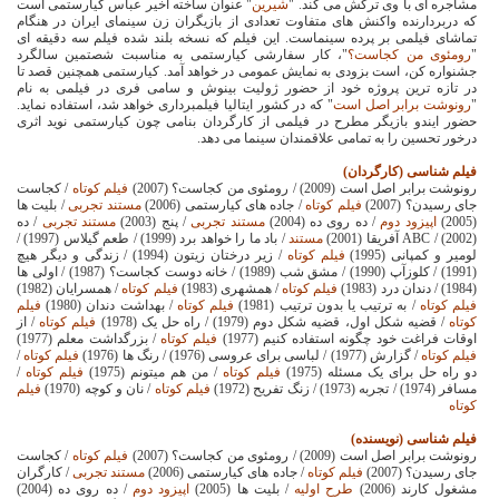
مشاجره ای با وی تركش می كند.
"
شیرین
" عنوان ساخته اخیر عباس کیارستمی است
که دربردارنده واکنش های متفاوت تعدادی از بازیگران زن سینمای ایران در هنگام
تماشای فیلمی بر پرده سینماست. این فیلم که نسخه بلند شده فیلم سه دقیقه ای
"
رومئوی من کجاست؟
"، کار سفارشی کیارستمی به مناسبت شصتمین سالگرد
جشنواره کن، است بزودی به نمایش عمومی در خواهد آمد. کیارستمی همچنین قصد تا
در تازه ترین پروژه خود از حضور ژولیت بینوش و سامی فری در فیلمی به نام
"
رونوشت برابر اصل است
" که در کشور ایتالیا فیلمبرداری خواهد شد، استفاده نماید.
حضور ایندو بازیگر مطرح در فیلمی از کارگردان بنامی چون کیارستمی نوید اثری
درخور تحسین را به تمامی علاقمندان سینما می دهد.
فیلم شناسی (کارگردان)
رونوشت برابر اصل است (2009) / رومئوی من کجاست؟ (2007)
فیلم کوتاه
/ کجاست
جای رسیدن؟ (2007)
فیلم کوتاه
/ جاده های کیارستمی (2006)
مستند تجربی
/ بلیت ها
(2005)
اپیزود دوم
/ ده روی ده (2004)
مستند تجربی
/ پنج (2003)
مستند تجربی
/ ده
(2002) /
ABC
آفریقا (2001)
مستند
/ باد ما را خواهد برد (1999) / طعم گیلاس (1997) /
لومیر و کمپانی (1995)
فیلم کوتاه
/ زیر درختان زیتون (1994) / زندگی و دیگر هیچ
(1991) / کلوزآپ (1990) / مشق شب (1989) / خانه دوست کجاست؟ (1987) / اولی ها
(1984) / دندان درد (1983)
فیلم کوتاه
/ همشهری (1983)
فیلم کوتاه
/ همسرایان (1982)
فیلم کوتاه
/ به ترتیب یا بدون ترتیب (1981)
فیلم کوتاه
/ بهداشت دندان (1980)
فیلم
کوتاه
/ قضیه شکل اول، قضیه شکل دوم (1979)
/ راه حل یک (1978)
فیلم کوتاه
/ از
اوقات فراغت خود چگونه استفاده کنیم (1977)
فیلم کوتاه
/ بزرگداشت معلم (1977)
فیلم کوتاه
/ گزارش (1977) / لباسی برای عروسی (1976)
/ رنگ ها (1976)
فیلم کوتاه
/
دو راه حل برای یک مسئله (1975)
فیلم کوتاه
/ من هم میتونم (1975)
فیلم کوتاه
/
مسافر (1974) / تجربه (1973)
/ زنگ تفریح (1972)
فیلم کوتاه
/ نان و کوچه (1970)
فیلم
کوتاه
فیلم شناسی (نویسنده)
رونوشت برابر اصل است (2009) / رومئوی من کجاست؟ (2007)
فیلم کوتاه
/ کجاست
جای رسیدن؟ (2007)
فیلم کوتاه
/ جاده های کیارستمی (2006)
مستند تجربی
/ کارگران
مشغول کارند (2006)
طرح اولیه
/ بلیت ها (2005)
اپیزود دوم
/ ده روی ده (2004)