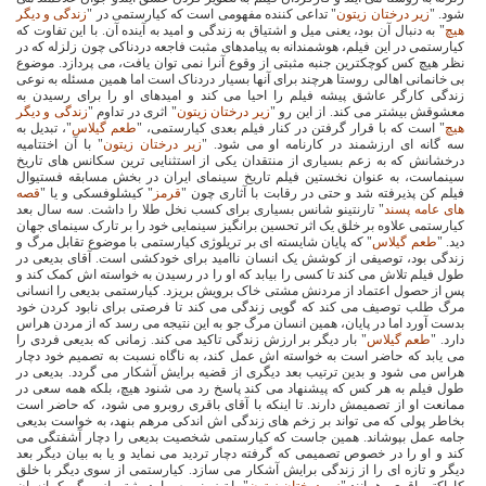
شود. "
زیر درختان زیتون
" تداعی کننده مفهومی است که کیارستمی در "
زندگی و دیگر
هیچ
" به دنبال آن بود، یعنی میل و اشتیاق به زندگی و امید به آینده آن. با این تفاوت که
کیارستمی در این فیلم، هوشمندانه به پیامدهای مثبت فاجعه دردناکی چون زلزله که در
نظر هیچ کس کوچکترین جنبه مثبتی از وقوع آنرا نمی توان یافت، می پردازد. موضوع
بی خانمانی اهالی روستا هرچند برای آنها بسیار دردناک است اما همین مسئله به نوعی
زندگی کارگر عاشق پیشه فیلم را احیا می کند و امیدهای او را برای رسیدن به
معشوقش بیشتر می کند. از این رو "
زیر درختان زیتون
" اثری در تداوم "
زندگی و دیگر
هیچ
" است که با قرار گرفتن در کنار فیلم بعدی کیارستمی، "
طعم گیلاس
"، تبدیل به
سه گانه ای ارزشمند در کارنامه او می شود. "
زیر درختان زیتون
" با آن اختتامیه
درخشانش که به زعم بسیاری از منتقدان یکی از استثنایی ترین سکانس های تاریخ
سینماست، به عنوان نخستین فیلم تاریخ سینمای ایران در بخش مسابقه فستیوال
فیلم کن پذیرفته شد و حتی در رقابت با آثاری چون "
قرمز
" کیشلوفسکی و یا "
قصه
های عامه پسند
" تارنتینو شانس بسیاری برای کسب نخل طلا را داشت. سه سال بعد
کیارستمی علاوه بر خلق یک اثر تحسین برانگیز سینمایی خود را بر تارک سینمای جهان
دید. "
طعم گیلاس
" که پایان شایسته ای بر تریلوژی کیارستمی با موضوع تقابل مرگ و
زندگی بود، توصیفی از کوشش یک انسان ناامید برای خودکشی است. آقای بدیعی در
طول فیلم تلاش می کند تا کسی را بیابد که او را در رسیدن به خواسته اش کمک کند و
پس از حصول اعتماد از مردنش مشتی خاک برویش بریزد. کیارستمی بدیعی را انسانی
مرگ طلب توصیف می کند که گویی زندگی می کند تا فرصتی برای نابود کردن خود
بدست آورد اما در پایان، همین انسان مرگ جو به این نتیجه می رسد که از مردن هراس
دارد. "
طعم گیلاس
" بار دیگر بر ارزش زندگی تاکید می کند. زمانی که بدیعی فردی را
می یابد که حاضر است به خواسته اش عمل کند، به ناگاه نسبت به تصمیم خود دچار
هراس می شود و بدین ترتیب بعد دیگری از قضیه برایش آشکار می گردد. بدیعی در
طول فیلم به هر کس که پیشنهاد می کند پاسخ رد می شنود هیچ، بلکه همه سعی در
ممانعت او از تصمیمش دارند. تا اینکه با آقای باقری روبرو می شود، که حاضر است
بخاطر پولی که می تواند بر زخم های زندگی اش اندکی مرهم بنهد، به خواست بدیعی
جامه عمل بپوشاند. همین جاست که کیارستمی شخصیت بدیعی را دچار آشفتگی می
کند و او را در خصوص تصمیمی که گرفته دچار تردید می نماید و یا به بیان دیگر بعد
دیگر و تازه ای را از زندگی برایش آشکار می سازد. کیارستمی از سوی دیگر با خلق
کاراکتر باقری، همانند "
زیر درختان زیتون
" با تیزبینی به پیامد مثبتی از مرگ یک انسان