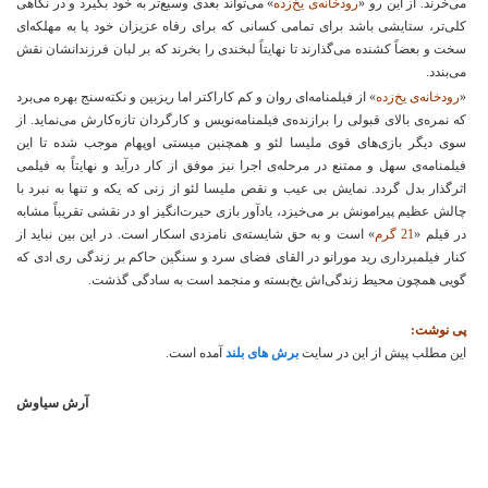
می‌خرند. از این رو «
رودخانه‌ی یخ‌زده
» می‌تواند بعدی وسیع‌تر به خود بگیرد و در نگاهی
کلی‌تر، ستایشی باشد برای تمامی کسانی که برای رفاه عزیزان خود پا به مهلکه‌ای
سخت و بعضاً کشنده می‌گذارند تا نهایتاً لبخندی را بخرند که بر لبان فرزندانشان نقش
می‌بندد.
«
رودخانه‌ی یخ‌زده
» از فیلمنامه‌ای روان و کم کاراکتر اما ریزبین و نکته‌سنج بهره می‌برد
که نمره‌ی بالای قبولی را برازنده‌ی فیلمنامه‌نویس و کارگردان تازه‌کارش می‌نماید. از
سوی دیگر بازی‌های قوی ملیسا لئو و همچنین میستی اوپهام موجب شده تا این
فیلمنامه‌ی سهل و ممتنع در مرحله‌ی اجرا نیز موفق از کار درآید و نهایتاً به فیلمی
اثرگذار بدل گردد. نمایش بی عیب و نقص ملیسا لئو از زنی که یکه و تنها به نبرد با
چالش عظیم پیرامونش بر می‌خیزد، یادآور بازی حیرت‌انگیز او در نقشی تقریباً مشابه
در فیلم «
21
گرم
» است و به حق شایسته‌ی نامزدی اسکار است. در این بین نباید از
کنار فیلمبرداری رید مورانو در القای فضای سرد و سنگین حاکم بر زندگی ری ادی که
گویی همچون محیط زندگی‌اش یخ‌بسته و منجمد است به سادگی گذشت.
پی نوشت:
این مطلب پیش از این در سایت
برش های بلند
آمده است.
آرش سیاوش