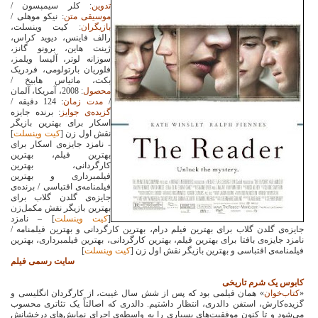
تدوین
: کلر سیمپسون /
موسیقی متن
: نیکو موهلی /
بازیگران
: کیت وینسلت،
رالف فاینس، دیوید کراس،
ژینت هاین، برونو گانز،
سوزانه لوتر، آلیسا ویلمز،
فلوریان بارتولومی، فردریک
بکت، ماتیاس هابیخ /
محصول
: 2008، آمریکا، آلمان
/
مدت زمان
: 124 دقیقه /
گزیده‌ی جوایز
:
برنده جایزه
اسکار برای بهترین بازیگر
نقش اول زن [
کیت وینسلت
]
- نامزد جایزه‌ی اسکار برای
بهترین فیلم، بهترین
کارگردانی، بهترین
فیلمبرداری و بهترین
فیلمنامه‌ی اقتباسی / برنده‌ی
جایزه‌ی گلدن گلاب برای
بهترین بازیگر نقش مکمل‌زن
[
کیت وینسلت
] – نامزد
جایزه‌ی گلدن گلاب برای بهترین فیلم درام، بهترین کارگردانی و بهترین فیلمنامه /
نامزد جایزه‌ی بافتا برای بهترین فیلم، بهترین کارگردانی، بهترین فیلمبرداری، بهترین
فیلمنامه‌ی اقتباسی و بهترین بازیگر نقش اول زن [
کیت وینسلت
]
سایت رسمی فیلم
کابوس یک شرم تاریخی
«
کتاب‌خوان
» همان فیلمی بود که پس از شش سال غیبت، از کارگردان انگلیسی و
گزیده‌کارش، استفن دالدری، انتظار داشتیم. دالدری که اصالتاً یک تئاتری محسوب
می‌شود و تا کنون موفقیت‌های بسیاری را به واسطه‌ی اجرای نمایش‌های درخشانش