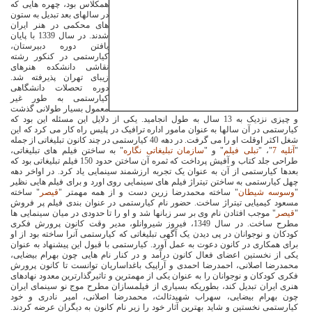
همکلاس بود، چهره هایی که
در سالهای بعد تبدیل به ستون
های محکمی در هنر ایران
شدند. در سال 1339 با پایان
یافتن دوره دبیرستان،
کیارستمی در کنکور رشته
نقاشی دانشکده هنرهای
زیبای تهران پذیرفته شد.
دوره تحصلات دانشگاهی
کیارستمی به طور غیر
معمول بسیار طولانی گذشت
و چیزی نزدیک به 13 سال به طول انجامید. یکی از دلایل این مسئله این بود که
کیارستمی در آن سالها به عنوان مامور اداره ترافیک در پلیس راه کار می کرد که این
شغل اکثر اوقلت او را می گرفت. در دهه 40 کیارستمی در چند کانون تبلیغاتی از جمله
"
آتلیه
7
"، "
تبلی فیلم
" و "
سازمان تبلیغاتی نگاره
" به ساختن فیلم های تبلیغاتی،
طراحی جلد کتاب و آفیش پرداخت که ثمره آن ساختن حدود 150 فیلم تبلیغاتی بود که
بعدها کیارستمی از آن به عنوان یک تجربه ارزشمند سینمایی یاد کرد. در اواخر دهه
چهل کیارستمی به ساختن تیتراژ فیلم های سینمایی روی اورد و برای فیلم هایی نظیر
"
وسوسه شیطان
" ساخته محمدرضا زرین دست و از همه مهمتر "
قیصر
" ساخته
مسعود کیمیایی تیتراژ ساخت. حضور نام کیارستمی در عنوان بندی فیلم پر فروش
"
قیصر
" موجب افتادن نام وی بر سر زبانها شد و او را تا حدودی در میان سینمایی ها
مطرح ساخت. در سال 1349، فیروز شیروانلو، مدیر وقت کانون پرورش فکری
کودکان و نوجوانان در پی دیدن یک آگهی تبلیغاتی که کیارستمی آنرا ساخته بود از او
برای همکاری در کانون دعوت به عمل آورد. کیارستمی با قبول این پیشنهاد به عنوان
یکی از نخستین اعضای فعال کانون درآمد و در کنار نام هایی چون بهرام بیضایی،
محمدرضا اصلانی، احمدرضا احمدی و آراپیک باغداساریان توانست تا کانون پرورش
فکری کودکان و نوجوانان را به عنوان یکی از مهمترین و تاثیرگذارترین معدود نهادهای
هنری ایران تبدیل کند، بطوریکه بسیاری از فیلمسازان مطرح موج نو سینمای ایران
چون بهرام بیضایی، سهراب شهیدثالث، محمدرضا اصلانی، امیر نادری و خود
کیارستمی نخستین و شاید بهترین آثار خود را زیر نام کانون به دیگران عرضه کردند.