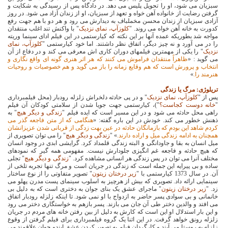
سبزیان می شود، او را تحویل پلیس می دهد. در دادگاه پس از رسیدگی به شکایت و
گرفتن رضایت از خانواده آهن خواه و تعهد از سبزیان، او از زندان آزاد می شود. در روز
آزادی سبزیان از زندان محسن مخملباف به دیدارش می رود و هر دو با هم جهت رفع
کدورت به خانه آهن خواه می روند. "
کلوزآپ، نمای نزدیک
" با واکنش تند اغلب منتقدان
مواجه شد بطوریکه عمده آنها بر این نکته که کیارستمی در این فیلم ادای سینما وریته
را در می آورد و نه چیز دیگر، اتفاق نظر داشتند. اما خود کیارستمی "
کلوزآپ، نمای
نزدیک
" را یکی از مهمترین فیلمهای دوران کاری اش معرفی می کند و در دفاع از آن
می گوید : «
ظاهراً منتقدان فراموش می کنند که هر اثر هنری گونه ای واقع نگاری و
انتخاب و پرورش است که هم وقایع زمانه را باز می گوید و هم خصوصیات و روحیات
هنرمند را.
»
تریلوژی: مرگ یا زندگی
پس از "
کلوزآپ، نمای نزدیک
" و در پی حادثه دلخراش زلزله رودبار (محل فیلمبرداری
"
خانه دوست کجاست؟
")، کیارستمی جهت جویا شدن از سلامتی کودکان آن فیلم
راهی محل حادثه می شود و در این مسیر است که ایده فیلم "
زندگی و دیگر هیچ
" به
ذهنش خطور می کند. خودش در این باره گفته: «
هنگامی که از متن فاجعه گذر می
کردم شاهد این بودم که بازمانگان حادثه در عین بهت زدگی از قربانی شدن عزیزانشان
همچنان به ادامه زندگی میل و اراده دارند.
» "
زندگی و دیگر هیچ
" را می توان تصویری از
میل انسان به بقا و جاودانگی و البته زندگی قلمداد کرد. گرایشی ابدی در وجود انسان
که هیچ حادثه و فاجعه غم انگیزی جلودارش نیست. مفهومی همه گیر که نمودهای
مختلف آنرا می توان در پس زندگی هر انسانی مشاهده کرد. "
زندگی و دیگر هیچ
" تجلی
ساده و بی پیرایه این جمله است که زندگی در جریان است و مرگ تنها تجربه تلخی از
آن. در سال 1373 کیارستمی با "
زیر درختان زیتون
" تصویر متفاوتی را از نوع ساختار
سینمایی ارائه داد. تصویری که بیش از هرچیز به اسلوب سینمای پست مدرن پهلو می
زد. "
زیر درختان زیتون
" ماجرای عشق یک بنای جوان به دختری است که به دلیل بی
خانمانی و بی سوادی پسر حاضر به ازدواج با او نمی شود. تا اینکه زلزله رودبار اتفاق
می افتد و والدین دختر طی آن جان می بازند. پسر بازهم به خواستگاری دختر می رود
و این بار استدلال او این است که کارش به دلیل از بین رفتن خانه های مردم در جریان
زلزله رونق خواهد گرفت. در این اثنا یک گروه فیلمبرداری برای فیلم گرفتن از وقوع
زلزله به روستا می آیند و کارگردان فیلم به تصویر کردن عشق ایندو جوان علاقمند می