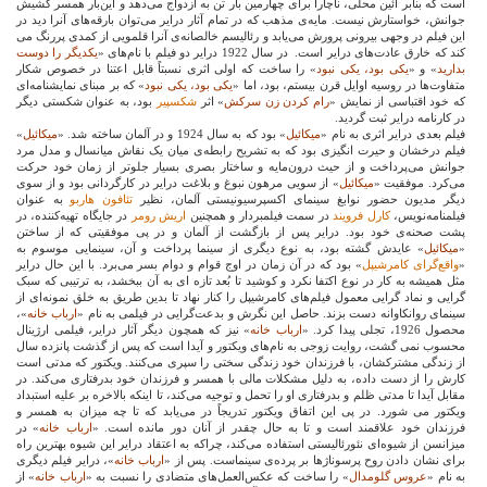
است که بنابر آئین محلی، ناچاراً برای چهارمین بار تن به ازدواج می‌دهد و این‌بار همسر کشیش
جوانش، خواستارش نیست. مایه‌ی مذهب که در تمام آثار درایر می‌توان بارقه‌های آنرا دید در
این فیلم در وجهی بیرونی پرورش می‌یابد و رئالیسم خالصانه‌ی آنرا قلمویی از کمدی پررنگ می
کند که خارق عادت‌های درایر است.
در سال 1922 درایر دو فیلم با نام‌های «
یکدیگر را دوست
بدارید
» و «
یکی بود، یکی نبود
» را ساخت که اولی اثری نسبتاً قابل اعتنا در خصوص شکار
متفاوت‌ها در روسیه‌ اوایل قرن بیستم، بود، اما «
یکی بود، یکی نبود
» که بر مبنای نمایشنامه‌ای
که خود اقتباسی از نمایش «
رام کردن زن سرکش
» اثر
شکسپیر
بود، به عنوان شکستی دیگر
در کارنامه درایر ثبت گردید.
فیلم بعدی درایر اثری به نام «
میکائیل
» بود که به سال 1924 و در آلمان ساخته شد. «
میکائیل
»
فیلم درخشان و حیرت انگیزی بود که به تشریح رابطه‌ی میان یک نقاش میانسال و مدل مرد
جوانش می‌پرداخت و از حیث درون‌مایه و ساختار بصری بسیار جلوتر از زمان خود حرکت
می‌کرد. موفقیت «
میکائیل
» از سویی مرهون نبوغ و بلاغت درایر در کارگردانی بود و از سوی
دیگر مدیون حضور نوابغ سینمای اکسپرسیونیستی آلمان، نظیر
تئافون هاربو
به عنوان
فیلمنامه‌نویس،
کارل فرویند
در سمت فیلمبردار و همچنین
اریش رومر
در جایگاه تهیه‌کننده، در
پشت صحنه‌ی خود بود. درایر پس از بازگشت از آلمان و در پی موفقیتی که از ساختن
«
میکائیل
» عایدش گشته بود، به نوع دیگری از سینما پرداخت و آن، سینمایی موسوم به
«
واقع‌گرای کامرشیپل
» بود که در آن زمان در اوج قوام و دوام بسر می‌برد. با این حال درایر
مثل همیشه به کار در نوع اکتفا نکرد و کوشید تا بُعد تازه ای به آن ببخشد، به ترتیبی که سبک‌‌
گرایی و نماد گرایی معمول فیلم‌های کامرشیپل را کنار نهاد تا بدین طریق به خلق نمونه‌ای از
سینمای روانکاوانه دست بزند. حاصل این نگرش و بدعت‌گرایی در فیلمی به نام «
ارباب خانه
»،
محصول 1926، تجلی پیدا کرد. «
ارباب خانه
» نیز که همچون دیگر آثار درایر، فیلمی ارژینال
محسوب نمی گشت، روایت زوجی به نام‌های ویکتور و آیدا است که پس از گذشت پانزده سال
از زندگی مشترکشان، با فرزندان خود زندگی سختی را سپری می‌کنند. ویکتور که مدتی است
کارش را از دست داده، به دلیل مشکلات مالی با همسر و فرزندان خود بدرفتاری می‌کند. در
مقابل آیدا تا مدتی ظلم و بدرفتاری او را تحمل و توجیه می‌کند، تا اینکه بالاخره بر علیه استبداد
ویکتور می شورد. در پی این اتفاق ویکتور تدریجاً در می‌یابد که تا چه میزان به همسر و
فرزندان خود علاقمند است و تا به حال چقدر از آنان دور مانده است. «
ارباب خانه
» در
میزانسن از شیوه‌ای نئورئالیستی استفاده می‌کند، چراکه به اعتقاد درایر این شیوه بهترین راه
برای نشان دادن روح پرسوناژها بر پرده‌ی سینماست. پس از «
ارباب خانه
»، درایر فیلم دیگری
به نام «
عروس گلومدال
» را ساخت که عکس‌العمل‌های متضادی را نسبت به «
ارباب خانه
» از