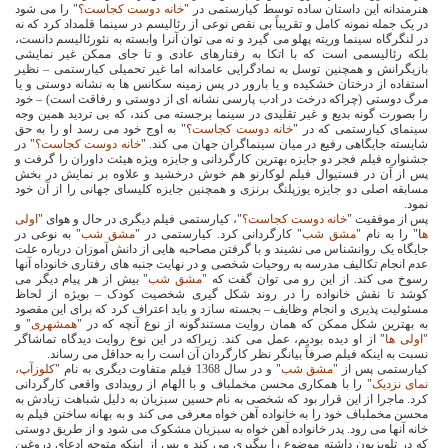
هنرمندانه این داستان ساده توسط کیارستمی در "
خانه دوست کجاست؟
" را می شود
در یک جمله نمونه کامل و تقریباً بی نقص نوعی از رئالیسم در سینما قلمداد کرد که نه
در لنگرگاه سینما وریته پهلو می گیرد و نه می توان آنرا وابسته به نئورئالیسم دانست،
بلکه رئالیسمی است که با اتکا به رفتارهای عادی و تا جای ممکن غیر نمایشی
بازیگرانش و همچنین توسل به نمادگرایی عامدانه اما غیر تحمیلی کیارستمی – نظیر
استفاده از درختان خشکیده و یا بارور در پس زمینه سکانس ها به نشانه دوستی و یا
مرگ دوستی (چراکه درخت در ادب پارسی نشانه ای از دوستی و رفاقت است) – خود
را بصورت گونه بدیع و غیر تقلیدی در سینما برجسته می کند، که بی تردید همین وجه
سینمای کیارستمی که در "
خانه دوست کجاست؟
" به اوج خود می رسد او را به حق
شایسته جایگاهی رفیع در میان سینماگران جهان می کند. "
خانه دوست کجاست؟
" در
جشنواره فیلم فجر دو جایزه بهترین کارگردانی و جایزه ویژه هیئت داوران را گرفت و
پس از آن در فستیوال فیلم لوکارنو هم خوش درخشید و علاوه بر نمایش در بخش
مسابقه اصلی دو جایزه یوزپلنگ برنزی و همچنین جایزه کلیسای جهانی را از آن خود
نمود.
پس از موفقیت "
خانه دوست کجاست؟
"، کیارستمی فیلم دیگری در حال و هوای "
اولی
ه
ا" را به نام "
مشق
شب
" کارگردانی کرد. کیارستمی در "
مشق شب
" به نوعی در
جایگاه یک روانشناس می نشیند و با گرفتن مصاحبه هایی از دانش آموزان درباره علت
عدم انجام تکالیف مدرسه به روحیات شخصی و در نهایت جنبه های رفتاری خانوداه آنها
رسوخ می کند. از این رو می توان گفت که "
مشق شب
" بیش از هر پیام دیگر می
کوشد تا نقش خانواده را در روند شکل گیری شخصیت کودک – بویژه از لحاظ
مسئولیت پذیری و انجام وظایف – بجسته سازد و باید اعتراف کرد که برای این مقصود
به بهترین شکل ممکن که همان روایت مستندگونه از نوع آنچه که در "
همشهری
" و
"
اولی
ها
" از او دیده بودیم، عمل می کند. زیراکه در این نوع روایت دیدگاه تماشاگر
نسبت به اینکه فیلم صرفاً بیانگر نظر کارگردان آن است را به حداقل می رساند.
کیارستمی پس از "
مشق شب
" و در سال 1368 فیلم متفاوت دیگری به نام "
کلوزآپ،
نمای نزدیک
" را با همکاری محسن مخملباف و با الهام از رویدادی واقعی کارگردانی
کرد. ماجرا از این قرار بود که شخصی به نام حسین سبزیان به دلیل شباهت زیادش به
محسن مخملباف خود را به خانواده آهن خواه معرفی می کند و به بهانه ساختن فیلم به
خانه آنها می رود. پدر خانواده آهن خواه به سبزیان مشکوک می شود و از طریق دوستی
که در تلویزیون داشته موضوع را پیگیری می کند و پس از اینکه متوجه ادعای دروغین