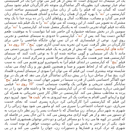
یک اثر مینیمال ده اپیزودی است که بیش از هر چیز می توان آنرا یک اثر فمینیستی
تمام عیار توصیف کرد بطوریکه اگر تماشاگری متوجه نام کارگردان فیلم نشود ممکن
است که گمان برد که فیلم را یکی از زنان مبارز جنبش فمینیسم ساخته است.
کیارستمی در "
ده
" با بهره گیری از همان زبان ساده و آشنای همیشگی به دنیای زنان
قدم می گذارد و مصائب، مشکلات، آمال و رؤیاهای آنان را در ده پرده جدا با یک وجه
مشترک به تصویر می کشد، از این روست که می توان "
ده
" را نه یک فیلم بلند سینمایی
بلکه ده فیلم کوتاه تجربی دانست که به یکدیگر متصل شده اند. کیارستمی با "
ده
" برای
سومین بار در بخش مسابقه جشنواره کن حاضر شد اما نتوانست تا به موفقیت طعم
گیلاس دست پیدا کند. پس از "
ده
"، کیارستمی تا حدودی به سینمای شخصی و تجربی
روی آورد. نوعی از فیلمسازی که در آن نمی توان جایگاه شاخصی را حتی برای
کارگردان در نظر گرفت. ثمره این تجربه پدید آمدن آثاری چون "
پنج
"، "
10 روی ده
" و
"
جاده های کیارستمی
" بود که بیش از هرچیز به یک فیلم شخصی با دوربین دستی می
مانند تا یک اثر سینمایی و گویی ساخته شده اند تا به نوعی ثابت کنند که سینمای
کیارستمی همه چیز هست مگر یک سینمای صرفاً تفننی و سرگرم کننده. در این میان
فیلم "
پنج
" که کیارستمی در ابتدای فیلم آنرا به یاسوجیرو اوزو تقدیم می کند، به سبب
جایگاه ویژه ای که از لحاظ تصویر و صدا و همچنین تلفیق نور و رنگ ایجاد می نماید،
شایسته توجه بیشتری است. این فیلم که می توان آنرا نمودی از سینمای آبستره قلمداد
کرد، پنج نما از ساحل دریا را در پیش دیدگان تماشاگر قرار می دهد که هر یک در نوع
خود القاگر احساسی ناشی از قدرت سینما در تصویر جهان است. پنج نمای فیلم "
پنج
"
نمایانگر کشف تدریجی و طولانی یک واقعیت سینمایی است. "
10 روی ده
" فیلمی
آموزشی درباره سینماست که در آن کیارستمی آموخته ها و داشته های خود را در ده
پرده به مخاطب منتقل می کند. کیارستمی در خلال کار چنین تجربیاتی به همراه کن
لوچ و ارمانو المی اقدام به ساخت یک اثر سه اپیزودی به نام "
بلیت ها
" نمود. اپیزود دوم
این فیلم که کیارستمی آنرا کارگردانی کرد درباره پسری است كه بجای خدمت
سربازی، دوره خدمات اجتماعی را سپری می كند. او مأمور می شود بیوۀ ژنرالی را از
شهری به شهر دیگر برساند. زن میانسال كه با حسادت پسر را زیر نظر دارد مرتب به
او دستور می دهد و از هر گونه آزادی محرومش می كند. با این حال پسر در فاصله ای
كه گشتی در كوپه ها می زند با دو مسافر ایرانی و دو دختر نوجوان همشهری آشنا می
شود. یكی از دو دختر به یادش می آورد كه زمانی دوست خواهر او بوده است. یاد
شهری كه ترك كرده و فشارها و دستورات زن، جوان را عاصی می كند و در پی