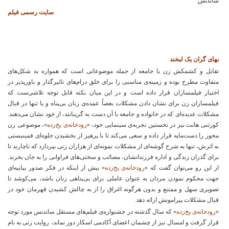
ساندنس
سایت رسمی فیلم
بهای گران یک لبخند
تقابل و کشمکش زن با جامعه از جمله موضوعاتی است که همواره به شکل‌های
متفاوت مطرح بوده و زمینه‌ی مناسبی را برای خلق درام‌های تاثیرگذار و باورپذیر در
اختیار فیلمسازان قرار داده است و در این میان نکته قابل توجه تلاشی‌ست که
فیلمسازان زن برای نشان دادن مشکلات بعضاً عمده‌ی زنان بی‌پناه و یا تنها در قبال
مشکلات عدیده‌ای که در خانواده و جامعه با آن دست به گریبانند، از خود نشان می‌دهند.
کورتنی هانت نیز در نخستین تجربه‌ی سینمایی خود، «
رودخانه‌ی یخ‌زده
»، موضوعی زن
محور را دست‌مایه قرار داده و سعی می‌کند تا با پرهیز از بخشیدن جلوه‌ای فمینیستی
به اثرش، تنها به شرح گوشه‌ای از مشکلات نمونه‌ای از هزاران زنی بپردازد که ناچارند تا
برای گذران زندگی و اداره فرزندانشان، مصائب و سختی‌های فراوانی را به جان بخرند.
از این رو می‌توان گفت که «
رودخانه‌ی یخ‌زده
» بیش از اینکه در فکر صدور بیانیه‌ای
جهت محکوم نمودن مردان به عنوان عاملی برای بی‌پناهی زنان باشد، می‌کوشد تا
تصویری سهل و ممتنع و بدون هرگونه اغراق را از به چالش کشیدن قهرمان خود در
قبال مشکلات پیرامونش ارائه دهد.
«
رودخانه‌ی یخ‌زده
» که سال گذشته در جشنواره‌ی فیلم‌های مستقل ساندنس مورد توجه
قرار گرفت و امسال نیز از چشمان اعضای آکادمی اسکار دور نماند، روایت زنی به نام