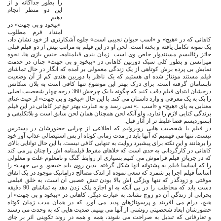
را بطور جداگانه و از
این دو منظر انجام
دهیم.
«بیخود و بی جهت» در
امتداد فرم مطلوب
کاهانی که در «هیچ» و «اسب حیوان نجیبی است» جلوه آشکارتری از خود نشان داد،
یک نمونه تکامل یافته و پخته است. لحن او در این فیلم به مراتب بیش از دو فیلم قبلی
حائز رئالیسم مستندوار خاص وی است. زمان بندی فیلمنامه، جنس بازی ها، نحوه
میزانسن و بطور کلی سبک دوربین کاهانی در «بیخود و بی جهت» چنان در خدمت
نمایش بی پرده برش کوتاهی از یک زندگی معمولی بر آمده که انگار در حال تماشای
فیلم مستند مونتاژ شده ای هستیم که یک ناظر با دوربین هندی کم از آن وضعیت
نابسامان گرفته است. برای درک بهتر این موضوع تنها کافی است به پلان سکانس
درخشان ابتدای فیلم دقت کنید که چگونه با یک چرخش 360 درجه چهار شخصیت اصلی
را یک به یک معرفی و وارد داستان می کند. با این حال «بیخود و بی جهت» از حیث غنای
معنایی به پای «هیچ» و «اسب ..» نمی رسد و به عبارت بهتر تیغ تیز کاهانی در این فیلم
برندگی کنایی لازم را ندارد، ولو آنکه لحن همچنان همان لحن سابق است و بلاتکلیفی و
ابسوردیسم فضا غلیظ تر از آثار قبل.
در فیلم با شخصیت هایی روبروئیم که اطلاعی از چرایی حضورشان در دسترس
نیست. تنها می فهمیم که آنها باید در مدت زمانی کوتاه از پس استیصالی عذاب آور خود
را برهانند و این نکته برای پیشبرد روایت به تنهایی کافی نیست. با این حال توانایی بالای
کاهانی در کارگردانی به حدی است که خلاهای مفرط فیلمنامه اش را چنان پر می کند
که در جریان فیلم فراموش می کنیم بسیاری از روابط گنگ و نامعلوم علت و معلولی
را که اساساً فیلم به پشتوانه آنها شکل گرفته. بدین روی باید «بیخود و بی جهت» را
اساساً فیلم اجرا بر شمرد که سعی نموده از اندک مصالح دراماتیک موجود در یک اتفاق
موقتی و زودگذر که تنها ویژگی اش بالا بودن تنش عصبی آن است، به خلق فیلمی
دست یابد که مخاطب را در بی آنکه به او اجازه پلک زدن دهد به تماشای 90 دقیقه
بحرانی از زندگی آن دو زوج نشاند. به عبارت دیگر، کاهانی در «بیخود و بی جهت» از
هیچ، درام می آفریند و پرسوناژهای پدید می آورد که در همان مدت زمان کوتاه
حضورشان ابعاد شخصیتی روشنی از آنها می بینیم. ضدیت هایی که به وحدت می رسند
و تعارفاتی که تبدیل به صراحت می شوند، همه و همه در روند تکوینی اثر بر جای