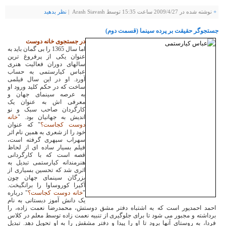
+
نوشته شده در
2009/4/27
ساعت 15:35 توسط Arash Siavash |
نظر بدهيد
جستجوگر حقیقت بر پرده سینما (قسمت دوم)
در جستجوی خانه دوست
اما سال 1365 را بی گمان باید به
عنوان یکی از پرفروغ ترین
سالهای دوران فعالیت هنری
عباس کیارستمی به حساب
آورد. او در این سال فیلمی
ساخت که در حکم کلید ورود او
به عرصه سینمای جهان و
معرفی اش به عنوان یک
کارگردان صاحب سبک و نو
اندیش به جهانیان بود. "
خانه
دوست کجاست؟
" که عنوان
خود را از شعری به همین نام اثر
سهراب سپهری گرفته است،
فیلم بسیار ساده ای از لحاظ
قصه است که با کارگردانی
هنرمندانه کیارستمی تبدیل به
اثری شد که تحسین بسیاری از
بزرگان سینمای جهان چون
آکیرا کوروساوا را برانگیخت.
"
خانه دوست کجاست؟
" درباره
یک دانش آموز دبستانی به نام
احمد احمدپور است که به اشتباه دفتر مشق دوستش، محمدرضا نعمت زاده، را
برداشته و مجبور می شود تا برای جلوگیری از تنبیه نعمت زاده توسط معلم در کلاس
فردا، به روستای آنها برود تا او را پیدا و دفتر مشقش را به او تحویل دهد. تبدیل