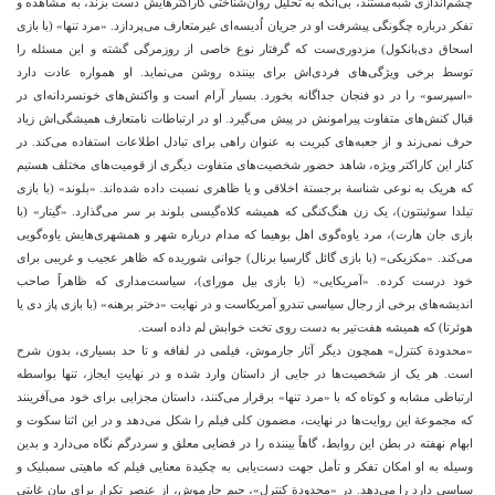
چشم‌اندازی شبه‌مستند، بی‌آنکه به تحلیل روان‌شناختی کاراکترهایش دست بزند، به مشاهده و
تفکر درباره چگونگی پیشرفت او در جریان اُدیسه‌ای غیر‌متعارف می‌پردازد. «مرد تنها» (با بازی
اسحاق دی‌بانکول) مزدوری‌‌ست که گرفتار نوع خاصی از روزمرگی گشته و این مسئله را
توسط برخی ویژگی‌های فردی‌اش برای بیننده روشن می‌نماید. او همواره عادت دارد
«اسپرسو» را در دو فنجان جداگانه بخورد. بسیار آرام است و واکنش‌های خونسردانه‌ای در
قبال کنش‌های متفاوت پیرامونش در پیش می‌گیرد. او در ارتباطات نامتعارف همیشگی‌اش زیاد
حرف نمی‌زند و از جعبه‌های کبریت به عنوان راهی برای تبادل اطلاعات استفاده می‌کند. در
کنار این کاراکتر ویژه، شاهد حضور شخصیت‌های متفاوت دیگری از قومیت‌های مختلف هستیم
که هریک به نوعی شناسة برجستة اخلاقی و یا ظاهری نسبت داده شده‌اند. «بلوند» (با بازی
تیلدا سوئینتون)، یک زن هنگ‌کنگی که همیشه کلاه‌گیسی بلوند بر سر می‌گذارد. «گیتار» (با
بازی جان هارت)، مرد یاوه‌گوی اهل بوهیما که مدام درباره شهر و همشهری‌هایش یاوه‌گویی
می‌کند. «مکزیکی» (با بازی گائل گارسیا برنال) جوانی شوریده که ظاهر عجیب و غریبی برای
خود درست کرده. «آمریکایی» (با بازی بیل مورای)، سیاست‌مداری که ظاهراً صاحب
اندیشه‌های برخی از رجال سیاسی تندرو آمریکاست و در نهایت «دختر برهنه» (با بازی پاز دی یا
هوئرتا) که همیشه هفت‌تیر به دست روی تخت خوابش لم داده است.
«محدودة کنترل» همچون دیگر آثار جارموش، فیلمی در لفافه و تا حد بسیاری، بدون شرح
است. هر یک از شخصیت‌ها در جایی از داستان وارد شده و در نهایتِ ایجاز، تنها بواسطه
ارتباطی مشابه و کوتاه که با «مرد تنها» برقرار می‌کنند، داستان مجزایی برای خود می‌آفرینند
که مجموعة این روایت‌ها در نهایت، مضمون کلی فیلم را شکل می‌دهد و در این اثنا سکوت و
ابهام نهفته در بطن این روابط، گاهاً بیننده را در فضایی معلق و سردرگم نگاه می‌دارد و بدین
وسیله به او امکان تفکر و تأمل جهت دست‌‌یابی به چکیدة معنایی فیلم که ماهیتی سمبلیک و
سیاسی دارد را می‌دهد. در «محدودة کنترل»، جیم جارموش، از عنصر تکرار برای بیان غایتی