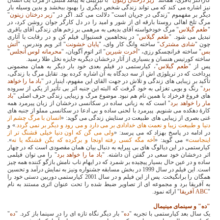
نیز اشاره می کند که می تواند زندگی شخص دیگری را بهبود ببخشد و بدین وسیله بار
دیگر بر مفهموم "زندگی در جریان است" دلالت می کند. اگر در "
زیر درختان زیتون
"
مرگ تلخ اهالی روستا بارقه ای از شور و امید را در دل کارگر جوان روشن کرد، در
"
طعم گیلاس
" مرگ خودخواسته آقای بدیعی به مرهمی بر زخم های زندگی آقای باقری
تبدیل می شود. "
طعم گیلاس
" در پنجاهمین فستیوال فیلم کن و در رقابت با آثاری
چون "
شادی مشترک
" ساخته وانگ کار وای، "
پایان خشونت
" اثر ویم وندرس، "
آتش
بس
" ساخته فرانچسکو رزی، "
آخرت شیرین
" اثر اتوم آگویان، "
محرمانه لوس آنجلس
"
ساخته کورتیس هنسان و بسیاری از آثار درخشان دیگربه جایزه نخل طلا رسید.
پس از "
طعم گیلاس
"، کیارستمی در فیلم بعدی خود بار دیگر به همان مضمونی
پرداخت که در تریلوژی اش از سه دیدگاه به آن اشاره کرده بود. تقابل مرگ با زندگی،
تأکید بر زیبایی های زندگی و تلاش در جهت القای این مفهوم، اینبار در "
باد ما را خواهد
برد
" رنگ و بویی تغزلی به خود گرفت که البته این جنبه اثر بی تأثیر از یکی از سروده
های فروغ فرخزاد با همین نام هم نبود. موضوع مرگ و زیبایی زندگی حرف اصلی "
باد
مار را خواهد برد
" است که به زبانی ساده در سکانسی درخشان از زبان پیرمرد همه
کارۀ دهکده می شنویم. پیرمرد با لحنی ساده و بی ادعا در سکانسی مملو از جنبه های
غنی بصری از زیبایی های طبیعت در ستایش زندگی می گوید: «
انسان با مرگ چشم از
دنیا و طبیعت زیبا و نعمت های خدادادی بر می دارد و می رود و دیگر بر نمی گردد.
» و
در ادامه در پاسخ بهزاد که می پرسد: «
ولی می گن که اون دنیا خیلی قشنگ تر از
اینجاست
» می گوید: «
آخه مگه کسی رفته اونجا و برگرده که بگن قشنگه یا نه
».
کیارستمی در این دیالوگ های بی پیرایه به دنبال بیان همان مقصودی است که در چهار
اثر درخشان خود سعی در گفتن آن داشته. "
باد ما را خواهد برد
" را می توان فیلمی
ساده و در عین حال بسیار پیچیده بر شمرد که در ایهام ناب نامش بازگو کننده همه چیز
است. این فیلم در سال 1999 در بخش مسابقه جشنواره ونیز به نمایش درآمد و تحسین
همگان را برانگیخت. پس از این فیلم و در سال 2001 کیارستمی دوربین دستی خود را
به آفریقا برد و مجموعه ای از تصاویر ضبط شده را تحت عنوان اثری مستند به نام
"
ABC
آفریقا
" ارائه نمود.
"ده" و سینمای مینیمال
یک سال بعد کیارستمی با تجربه "
ده
" بار دیگر نگاه تازه ای را در سینما باز کرد. "
ده
"