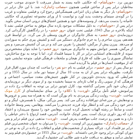
دوربین برد. «
خون‌آشام
» که حکایتی عامه پسند به شمار می‌رفت تا حدودی موجب حیرت
مخاطبان درایر پس از ساختن فیلمی همچون «
مصائب ژاندارک
» شد. با این حال درایر در
«
خون‌آشام
» بار دیگر به همان زبان انتزاعی همیشگی‌اش رجوع کرد و فیلمی متفاوت و غریب
را در گونه‌‌ی سینمای وحشت پدید آورد و توانست تا از ورای مجموعه تصاویری که حکایتی
عامیانه را بدست می‌دهد، از وسوسه‌های خود و همچنین اشتیاق‌های درونی انسان سخن بگوید.
درایر پس از «
خون‌آشام
»، به دلیل مشکلات موجود یازده سال موفق به ساختن فیلمی نشد تا
اینکه بالاخره در سال 1943، فیلمی تحت عنوان «
روز خشم
» را در زادگاهش کارگردانی کرد.
درون‌مایه‌ی «
روز خشم
» به شکار جادوگران در قرون وسطی باز می گردد. در اواسط قرن
هفدهم، پیرزن ساحری را به جرم جادوگری دستگیر می کنند و کشیش پیری حکم به سوزاندن
او می‌دهد. پیرزن پیش از مرگش، کشیش را نفرین می کند و در پی آن کشیش می‌میرد و پس
از مرگش، همسر جوانش متهم به جادوگری می‌شود. «
روز خشم
» را شاید بتوان مشخص‌ترین
نمونه از قابلیت‌های استثنایی درایر در کار با سینما قلمداد کرد، اما با توجه به نوع ساختارش،
تماشاگر صبوری را می طلبد که فارغ از هیجان و ملحقات فرهنگی فیلم، متوجه نمایشی شود
که از موقعیت انسان‌ها در فیلم بنا گردیده است.
دو سال پس از «
روز خشم
»، درایر فیلمی به نام «
دو نفر
» را ساخت که چندان مورد اقبال قرار
نگرفت، بطوریکه درایر پس از ان به مدت 10 سال از سینما دور ماند. در سال 1955 و در
شرایطی که ورود پدیده‌ی تلویزیون در کنار ظهور جنبش‌های متعدد سیاسی، اجتماعی و
فرهنگی که از سویی رنگ و لعاب تازه‌ای به سینما بخشیده بود و از سوی دیگر بر درون‌مایه‌ی
آثار زمان خود تأثیر بسزایی گذاشته بود، کارل تئودور درایر بی توجه به اتفاقات رخ داده در
پیرامونش، فیلم تأمل برانگیز «
اوردت
» یا «
کلام
» را بر مبنای نمایشنامه‌ای از
کارل مونک
ساخت. «
اوردت
» روایت زندگی پیرمردی به نام بورگن است که به همراه سه پسر و عروس‌ها
و نوه‌هایش در مزرعه‌ای دورافتاده زندگی می کند. پسر بزرگتر، میکل، با همسرش، اینگر و دو
دختر خود زندگی می کند و انتظار تولد فرزند جدیدش را می‌کشد. یوهانس، پسر وسط خانواده
است و سابقاً در رشته الهیات تحصیل کرده است. یوهانس خود را مسیح می‌پندارد و اعتقاد
دارد که روز داوری نزدیک است. پسر کوچک خانواده، آندرس، قصد ازدواج با دختر خیاطی را
دارد و به همین رو درصدد جلب موافقت پدرش است.
«
اوردت
» مذهبی ترین فیلم درایر و پس
از «
مصائب ژاندارک
» مشهورترین اثر اوست. «
اوردت
» را می‌توان به عنوان شخصی‌ترین فیلم
درایر نیز قلمداد کرد، چراکه بسیاری از شخصیت‌های فیلم و اتفاقات رخ داده در آن به نوعی در
دوران کودکی درایر وجود خارجی داشته‌اند. «
اوردت
» در سال 1955 در جشنواره‌ی فیلم ونیز به
نمایش درآمد و موفق به دریافت جایزه شیر طلایی این جشنواره گردید.