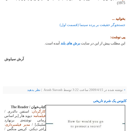
1975)
بخوانید ...
جستجوگر حقیقت بر پرده سینما (قسمت اول)
پی نوشت:
این مطلب پیش از این در سایت
برش های بلند
آمده است.
آرش سیاوش
+
نوشته شده در
2009/4/15
ساعت 3:22 توسط Arash Siavash |
نظر بدهيد
کابوس یک شرم تاریخی
کتاب‌خوان /
The Reader
کارگردان
: استفن دالدری /
فیلمنامه
: دیوید هار [بر اساس
رمانی نوشته‌ی برنهارد
شلینک] /
مدیر فیلمبرداری
:
راجر دیکنز، کریس منگس /