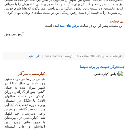
نیز به مانند سایر هم وطنانش بهای ننگ به جا مانده بر پیشانی کشورش را با قربانی
کردن نخستین و راستین‌ترین عشق زندگی‌اش پرداخت، همان‌گونه که هانا شرم خویش
از بی‌سوادی را به قیمت از دست رفتن زندگی‌اش در پشت میله‌های زندان پنهان کرد.
پی نوشت:
این مطلب پیش از این در سایت
برش های بلند
آمده است.
آرش سیاوش
+
نوشته شده در
2009/4/2
ساعت 13:9 توسط Arash Siavash |
نظر بدهيد
جستجوگر حقیقت بر پرده سینما
کیارستمی، سرآغاز
عباس کیارستمی در نخستین
روز تابستان سال 1319 در
شهر تهران دیده به جهان
گشود. پس از گذراندن دوران
کودکی، در فاصله سالهای
1326 تا 1329 در دبستان
بهرام دوره تحصیلات ابتدایی
را پشت سر گذاشت و سپس
راهی دبیرستان جم قلهک
شد. کیارستمی در دبیرستان
با چهره هایی چون آیدین
اغداشلو و علی گلستانه