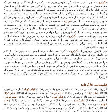
«
گرترود
» عنوان آخرین ساخته کارل تئودور درایر است که در سال 1964 و در اوضاعی که
دامنه جنبش «موج نو» سینمای فرانسه به تمامی اروپا رخنه کرده بود، ساخته شد و به نمایش
درآمد. فیلم ماجرای زندگی زنی به نام گرترود است که با همسر سیاستمدارش زندگی بی روح
و کسالت باری را پشت سر می‌گذارد و از عدم وجود شور عاشقانه در قلب شوهرش رنج
می‌کشد، تا جاییکه سرانجام از همسرش جدا می‌شود و زندگی تنها در پاریس را به بودن در کنار
شوهر ترجیح می‌دهد. درایر در «
گرترود
» شخصیت زنی را ترسیم می‌کند که بر خلاف ژاندارک
حاضر به تحمل مصائب نیست و به همین رو دست به طغیان می‌زند و از این رو نسبت به
مردان برتری پیدا می‌کند. برای او اگر مردان لذات دنیوی مانند کار و هنر را ترجیح می‌دهند،
عشق همه چیز است تا جائیکه شور درونی او یا خواهان همه چیز است و یا هیچ، که دست آخر
به مورد دوم نائل می‌شود. «
گرترود
» که اوج بلوغ فکری و هنری درایر را نشان می‌دهد، اثری
در ظاهر آرام است که حرکت خود را از طریق محتوا، سیلان گفتگوها و بویژه فوران
احساسات بدست می‌آورد و این براستی خصوصیتی است که سینما در غایت خواسته‌هایش از
مدرنیسم طلب می‌کند.
کارل تئودور درایر پس از «
گرترود
» دیگر فیلمی نساخت و سرانجام در 20 مارس سال 1968 و
در حالیکه اروپا در طب تلاطم‌های سیاسی و جریان‌های انقلابی می‌سوخت، بدرود حیات گفت.
سینمایی که درایر در طول دوران فیلمسازی‌اش بدان پرداخت، نه به منزله‌ی بیان یک بیانیه
سیاسی و یا مذهبی، بلکه تلاشی بود در جهت تکوین و تکمیل زیبایی شناسی در سینما. به عبارت
دیگر سینمای درایر شیوه‌ای خاص از نگریستن به جهان است و نشانگر قلیان احساسی است
که در نتیجه برخورد فرد با واقعیت در وجود او، حاصل می‌گردد. درایر را می‌توان تصویرگر
درون زندگی انسان‌هایی تعریف کرد که همواره با مسائلی چون عشق، مرگ و تنهایی دست به
گریبان‌اند.
فیلم‌شناسی (کارگردان)
گرترود (1964) / اوردت (1955) / قصری درو یک قصر (1954)
فیلم کوتاه
/ پل ستورستروم
(1950)
فیلم کوتاه
/ توروالدسن (1949)
فیلم کوتاه
/ آنان به گذرگاه رسیدند (1948)
فیلم کوتاه
/ کلیساهای روستاهای دانمارک (1947)
فیلم کوتاه
/ مبارزه علیه سرطان (1947)
فیلم کوتاه
/
آب از زمین (1946)
فیلم کوتاه
/ دو نفر (1945) / روز خشم (1943) / مادران خوب (1942)
فیلم
کوتاه
/ خون‌آشام (1932) / مصائب ژاندارک (1927) / عروس گلومدال (1926) / ارباب خانه
(1925) / میکائیل (1924) / یکدیگر را دوست بدارید (1922) / یکی بود، یکی نبود (1922) /
بیوه‌ی کشیش (1920) / برگ‌هایی از دفتر شیطان (1919) / رئیس (1919)