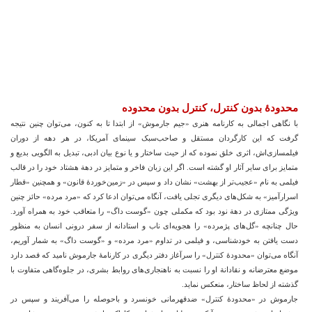
محدودۀ بدون کنترل، کنترل بدون محدوده
با نگاهی اجمالی به کارنامه هنری «جیم جارموش» از ابتدا تا به کنون، می‌توان چنین نتیجه
گرفت که این کارگردان مستقل و صاحب‌سبک سینمای آمریکا، در هر دهه از دوران
فیلمسازی‌اش، اثری خلق نموده که از حیث ساختار و یا نوع بیان ادبی، تبدیل به الگویی بدیع و
متمایز برای سایر آثار او گشته است. اگر این زبان فاخر و متمایز در دهة هشتاد خود را در قالب
فیلمی به نام «عجیب‌تر از بهشت» نشان داد و سپس در «زمین‌خوردۀ قانون» و همچنین «قطار
اسرارآمیز» به شکل‌های دیگری تجلی یافت، آنگاه می‌توان ادعا کرد که «مرد مرده» حائز چنین
ویژگی ممتازی در دهة نود بود که مکملی چون «گوست داگ» را متعاقب خود به همراه آورد.
حال چنانچه «گل‌های پژمرده» را هجویه‌ای ناب و استادانه از سفر درونی انسان به منظور
دست یافتن به خودشناسی، و فیلمی در تداوم «مرد مرده» و «گوست داگ» به شمار آوریم،
آنگاه می‌توان «محدودۀ کنترل» را سرآغاز دفتر دیگری در کارنامۀ جارموش نامید که قصد دارد
موضع معترضانه و نقادانة او را نسبت به ناهنجاری‌های روابط بشری، در جلوه‌گاهی متفاوت با
گذشته از لحاظ ساختار، منعکس نماید.
جارموش در «محدودۀ کنترل» ضدقهرمانی خونسرد و باحوصله را می‌آفریند و سپس در